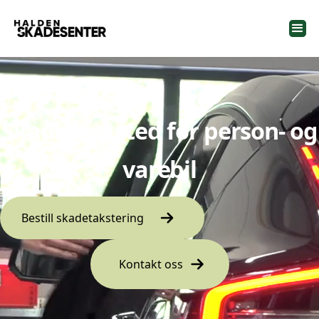
Skadeverksted for person- og
varebil
Bestill skadetakstering
Kontakt oss