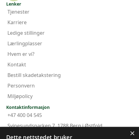
Lenker
Tjenester
Karriere
Ledige stillinger
Lærlingplasser
Hvem er vi?
Kontakt
Bestill skadetakstering
Personvern
Miljøpolicy
Kontaktinformasjon
+47 400 04 545
Svinesundsparken 7, 1788 Berg i Østfold
×
post@haldenskadesenter.no
Dette nettstedet bruker